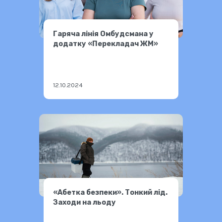
Гаряча лінія Омбудсмана у
додатку «Перекладач ЖМ»
12.10.2024
«Абетка безпеки». Тонкий лід.
Заходи на льоду