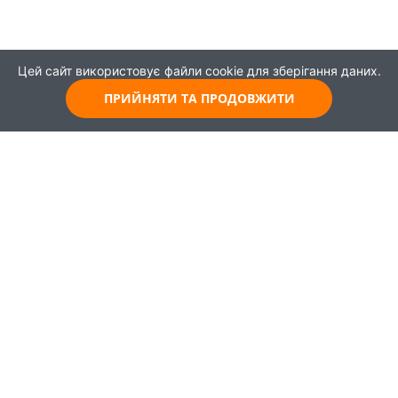
Цей сайт використовує файли cookie для зберігання даних.
ПРИЙНЯТИ ТА ПРОДОВЖИТИ
© 2021
Всі права захищені
Головна
Карта
Про проєкт
Навчання
Партнери
Працевлаштування
Новини