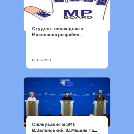
Студент-винахідник з
Миколаєва розробив
клавіатуру- рукавицю
03.06.2021
Спілкування зі ЗМІ:
В.Зеленський, Ш.Мішель та