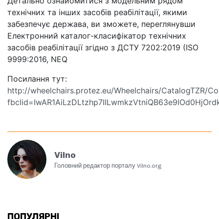
Детально ознайомитися з модельним рядом
технічних та інших засобів реабілітації, якими
забезпечує держава, ви зможете, переглянувши
Електронний каталог-класифікатор технічних
засобів реабілітації згідно з ДСТУ 7202:2019 (ISO
9999:2016, NEQ
Посилання тут:
http://wheelchairs.protez.eu/Wheelchairs/CatalogTZR/Co
fbclid=IwAR1AiLzDLtzhp7IILwmkzVtniQB63e9IOd0HjOr
Vilno
Головний редактор порталу Vilno.org
ПОПУЛЯРНІ