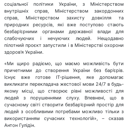
соціальної політики України, з Міністерством
внутрішніх справ, Міністерством закордонних
справ, Міністерством захисту довкілля та
природних ресурсів, які вже поступово стають
безбар’єрними органами державної влади для
слабочуючих і нечуючих людей. Нещодавно
пілотний проєкт запустили і в Міністерстві охорони
здоров’я України.
«Ми щиро радіємо, що маємо можливість бути
причетними до створення України без бар’єрів.
Існує вже готове IT-рішення, яке допомагає
викликати перекладача жестової мови 24/7 в будь-
якому місці, що створює рівні можливості для
людей з порушеннями слуху. Впевнені, що в
сучасному світі створити безбар’єрний простір для
людей з особливими потребами можливо тільки з
використанням сучасних технологій», – сказав
Антон Гулідін.