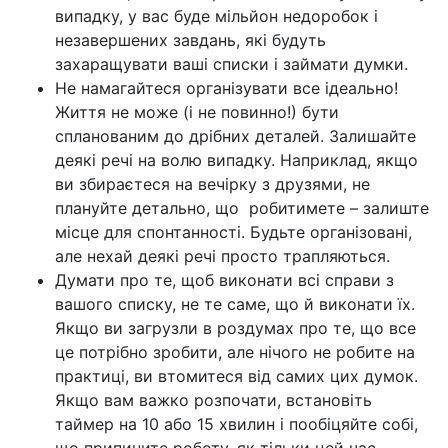
випадку, у вас буде мільйон недоробок і
незавершених завдань, які будуть
захаращувати ваші списки і займати думки.
Не намагайтеся організувати все ідеально!
Життя не може (і не повинно!) бути
спланованим до дрібних деталей. Залишайте
деякі речі на волю випадку. Наприклад, якщо
ви збираєтеся на вечірку з друзями, не
плануйте детально, що робитимете
–
залиште
місце для спонтанності. Будьте організовані,
але нехай деякі речі просто трапляються.
Думати про те, щоб виконати всі справи з
вашого списку, не те саме, що й виконати їх.
Якщо ви загрузли в роздумах про те, що все
це потрібно зробити, але нічого не робите на
практиці, ви втомитеся від самих цих думок.
Якщо вам важко розпочати, встановіть
таймер на 10 або 15 хвилин і пообіцяйте собі,
що припините роботу, як тільки цей час