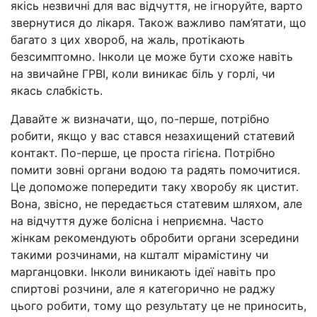
якісь незвичні для вас відчуття, не ігноруйте, варто
звернутися до лікаря. Також важливо пам’ятати, що
багато з цих хвороб, на жаль, протікають
безсимптомно. Інколи це може бути схоже навіть
на звичайне ГРВІ, коли виникає біль у горлі, чи
якась слабкість.
Давайте ж визначати, що, по-перше, потрібно
робити, якщо у вас стався незахищений статевий
контакт. По-перше, це проста гігієна. Потрібно
помити зовні органи водою та радять помочитися.
Це допоможе попередити таку хворобу як цистит.
Вона, звісно, не передається статевим шляхом, але
на відчуття дуже болісна і неприємна. Часто
жінкам рекомендують обробити органи зсередини
такими розчинами, на кшталт мірамістину чи
марганцовки. Інколи виникають ідеї навіть про
спиртові розчини, але я категорично не раджу
цього робити, тому що результату це не приносить,