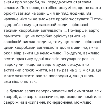
знати про хвороби, які передаються статевим
шляхом. По-перше, потрібно розуміти, що не варто
орієнтуватися на зовнішній вигляд людини. Ви
напевне ніколи не зможете продіагностувати її стан
здоров’я, тому що зазвичай люди, інфіковані
такими хворобами виглядають … По-перше, варто
пам’ятати, що не потрібно орієнтуватися на
зовнішній вигляд людини, тому що люди, інфіковані
цими хворобами виглядають досить звично, і «на
око» відрізнити це неможливо. По-друге, важливо
вести практику здачі аналізів регулярно: раз на
півроку чи, якщо ви ведете дуже сексуально
активний спосіб життя, навіть раз на 2-3 місяці. Це
може захистити вас та попередити, якщо щось
вже пішло не так.
Не будемо зараз перераховувати всі симптоми всіх
хвороб, але варто зазначити, що якщо ви помітили
свербіж чи висипання, почервоніння, можливо,