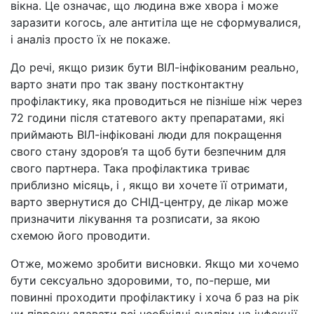
вікна. Це означає, що людина вже хвора і може
заразити когось, але антитіла ще не сформувалися,
і аналіз просто їх не покаже.
До речі, якщо ризик бути ВІЛ-інфікованим реально,
варто знати про так звану постконтактну
профілактику, яка проводиться не пізніше ніж через
72 години після статевого акту препаратами, які
приймають ВІЛ-інфіковані люди для покращення
свого стану здоров’я та щоб бути безпечним для
свого партнера. Така профілактика триває
приблизно місяць, і , якщо ви хочете її отримати,
варто звернутися до СНІД-центру, де лікар може
призначити лікування та розписати, за якою
схемою його проводити.
Отже, можемо зробити висновки. Якщо ми хочемо
бути сексуально здоровими, то, по-перше, ми
повинні проходити профілактику і хоча б раз на рік
чи півроку здавати всі необхідні аналізи на інфекції,