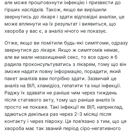
але може проштовхнути інфекцію і призвести до
гірших наслідків. Також, якщо ви вирішили
звернутись до лікаря і здати відповідні аналізи, це
може вплинути на їх результат і виявиться, що
хвороба у вас є, а аналіз нічого не показує.
Отже, якщо ви помітили будь-які симптоми, одразу
звернутися до лікаря. Якщо ж симптомів немає,
але ви мали незахищений секс, то все одно я б
радила проконсультуватись з лікарем, тому що він
зможе надати повну інформацію, порадити, який
пакет аналізів вам потрібно здати. Зазвичай це
аналіз на ВІЛ, хламідіоз, гепатити та інші інфекції.
Раджу їх здавати не раніше чим через тиждень
після статевого акту, тому що раніше аналіз їх
просто не покаже. Такі інфекції як ВІЛ, наприклад,
здаються декілька раз через 2-3 місяці після
контакту і через півроку. Це пов’язано з тим, що ця
хвороба має так званий період сіро-негативного