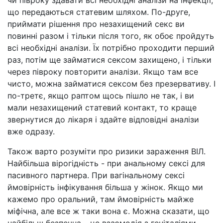
що передаються статевим шляхом. По-друге,
приймати рішення про незахищений секс ви
повинні разом і тільки після того, як обоє пройдуть
всі необхідні аналізи. Їх потрібно проходити перший
раз, потім ще займатися сексом захищено, і тільки
через півроку повторити аналізи. Якщо там все
чисто, можна займатися сексом без презервативу. І
по-третє, якщо раптом щось пішло не так, і ви
мали незахищений статевий контакт, то краще
звернутися до лікаря і здайте відповідні аналізи
вже одразу.
Також варто розуміти про ризики зараження ВІЛ.
Найбільша вірогідність - при анальному сексі для
пасивного партнера. При вагінальному сексі
ймовірність інфікування більша у жінок. Якщо ми
кажемо про оральний, там ймовірність майже
міфічна, але все ж таки вона є. Можна сказати, що
найбільш безпечна – це взаємодія з геніталіями