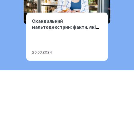
Скандальний
мальтодекстрин: факти, які
змусять переглянути раціон
20.03.2024