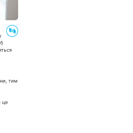
у
іб
яться
ни, тим
– це