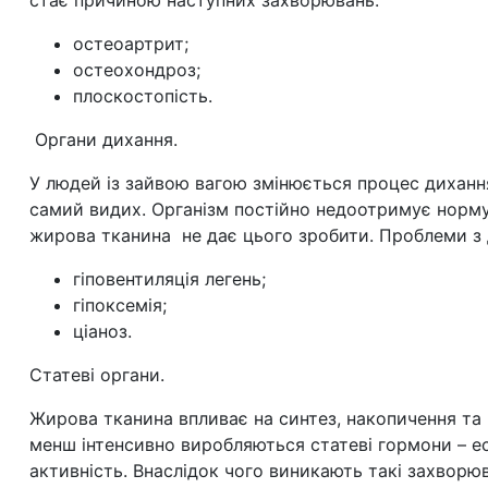
стає причиною наступних захворювань:
остеоартрит;
остеохондроз;
плоскостопість.
Органи дихання.
У людей із зайвою вагою змінюється процес дихання
самий видих. Організм постійно недоотримує норму
жирова тканина не дає цього зробити. Проблеми з
гіповентиляція легень;
гіпоксемія;
ціаноз.
Статеві органи.
Жирова тканина впливає на синтез, накопичення та 
менш інтенсивно виробляються статеві гормони – ест
активність. Внаслідок чого виникають такі захворю