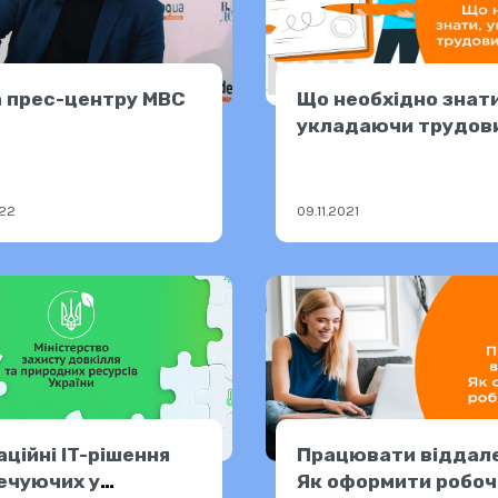
 прес-центру МВС
Що необхідно знати
укладаючи трудов
договір
022
09.11.2021
аційні IT-рішення
Працювати віддал
ечуючих у
Як оформити робоч