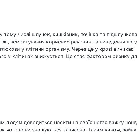
у тому числі шлунок, кишківник, печінка та підшлунков
їжі, всмоктування корисних речовин та виведення про
люкози у клітини організму. Через це у крові виникає
ього у клітинах знижується. Це стає фактором ризику д
им людям доводиться носити на своїх ногах важку ношу
ок чого вони зношуються завчасно. Таким чином, зайва