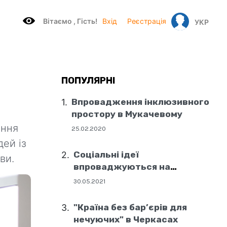
Вітаємo , Гість!
Вхід
Реєстрація
УКР
ПОПУЛЯРНІ
Впровадження інклюзивного
простору в Мукачевому
ення
25.02.2020
дей із
Соціальні ідеї
ви.
впроваджуються на
державному рівні
30.05.2021
"Країна без бар’єрів для
нечуючих" в Черкасах