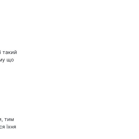
і такий
ому що
и, тим
ся їхня