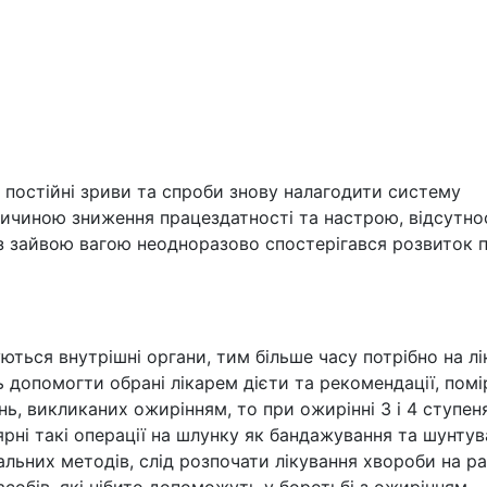
 постійні зриви та спроби знову налагодити систему
ичиною зниження працездатності та настрою, відсутно
 із зайвою вагою неодноразово спостерігався розвиток 
ться внутрішні органи, тим більше часу потрібно на лі
ь допомогти обрані лікарем дієти та рекомендації, помі
нь, викликаних ожирінням, то при ожирінні 3 і 4 ступен
ярні такі операції на шлунку як бандажування та шунтув
льних методів, слід розпочати лікування хвороби на ра