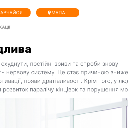
АВЧАЙСЯ
МАПА
КАЦІЇ
длива
схуднути, постійні зриви та спроби знову
ь нервову систему. Це стає причиною зниж
ивації, появи дратівливості. Крім того, у лю
 розвиток паралічу кінцівок та порушення мо