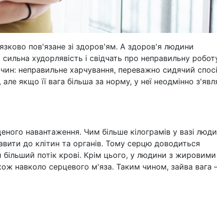
язково пов'язане зі здоров'ям. А здоров'я людини
то сильна худорлявість і свідчать про неправильну робот
ичин: неправильне харчування, переважно сидячий спос
але якщо її вага більша за норму, у неї неодмінно з'явл
еного навантаження. Чим більше кілограмів у вазі люди
вити до клітин та органів. Тому серцю доводиться
більший потік крові. Крім цього, у людини з жировими
кож навколо серцевого м'яза. Таким чином, зайва вага 