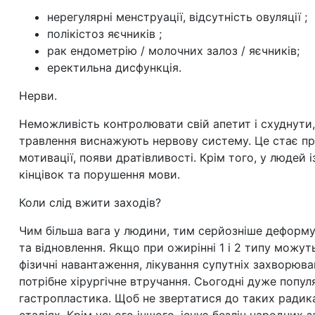
нерегулярні менструації, відсутність овуляції ;
полікістоз яєчників ;
рак ендометрію / молочних залоз / яєчників;
еректильна дисфункція.
Нерви.
Неможливість контролювати свій апетит і схуднути,
травлення виснажують нервову систему. Це стає пр
мотивації, появи дратівливості. Крім того, у людей
кінцівок та порушення мови.
Коли слід вжити заходів?
Чим більша вага у людини, тим серйозніше деформую
та відновлення. Якщо при ожирінні 1 і 2 типу можут
фізичні навантаження, лікування супутніх захворюва
потрібне хірургічне втручання. Сьогодні дуже попул
гастропластика. Щоб не звертатися до таких радика