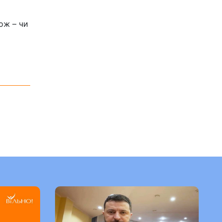
тож
–
чи