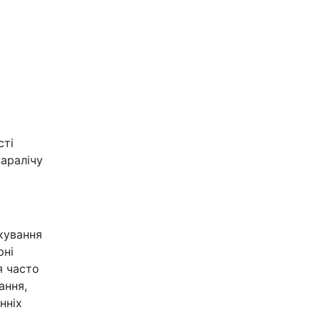
сті
паралічу
кування
рні
я часто
ання,
нніх