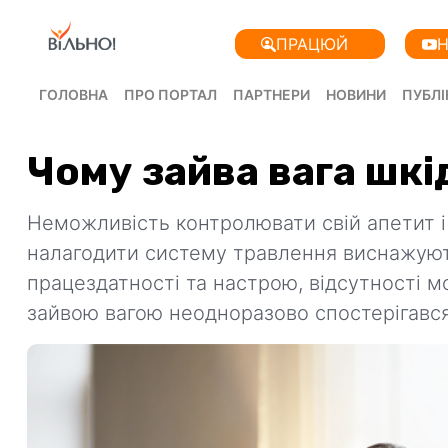
ПРАЦЮЙ
Н
ГОЛОВНА
ПРО ПОРТАЛ
ПАРТНЕРИ
НОВИНИ
ПУБЛІ
Чому зайва вага шкі
Неможливість контролювати свій апетит і 
налагодити систему травлення виснажуют
працездатності та настрою, відсутності мот
зайвою вагою неодноразово спостерігався