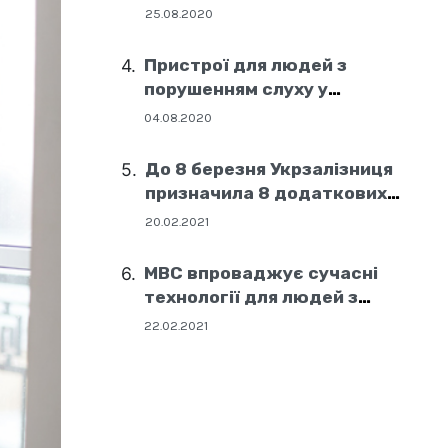
25.08.2020
Пристрої для людей з
порушенням слуху у
соціальних центрах Дніпра
04.08.2020
До 8 березня Укрзалізниця
призначила 8 додаткових
поїздів
20.02.2021
МВС впроваджує сучасні
технології для людей з
порушенням слуху
22.02.2021