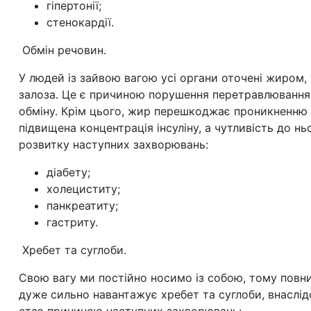
гіпертонії;
стенокардії.
Обмін речовин.
У людей із зайвою вагою усі органи оточені жиром, 
залоза. Це є причиною порушення перетравлювання 
обміну. Крім цього, жир перешкоджає проникненню г
підвищена концентрація інсуліну, а чутливість до н
розвитку наступних захворювань:
діабету;
холециститу;
панкреатиту;
гастриту.
Хребет та суглоби.
Свою вагу ми постійно носимо із собою, тому повн
дуже сильно навантажує хребет та суглоби, внаслід