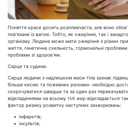
Поняття краси досить розпливчасте, але воно обов'
пов'язане із вагою. Тобто, як ожиріння, так і занад
організму. Людина може мати ожиріння з різних пр
життя, генетична схильність, гормональні проблеми, 
проблеми зі здоров'ям.
Серце та судини.
Серце людини з надлишком маси тіла зазнає підвищ
більше кисню та поживних речовин необхідно доста
скорочуватися швидше та за один раз перекачувати 
відкладеннями на всьому тілі жир відкладається та
фактор ризику розвитку наступних захворювань:
інфарктів;
інсультів;