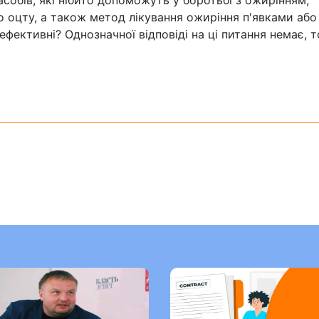
засобів, які нібито допоможуть у боротьбі з ожирінням,
о оцту, а також метод лікування ожиріння п'явками або
ефективні? Однозначної відповіді на ці питання немає, 