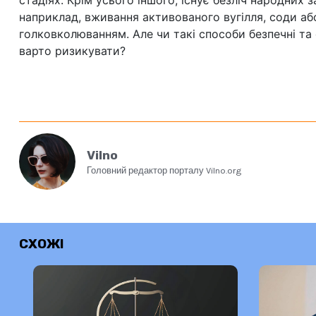
стадіях. Крім усього іншого, існує безліч народних 
наприклад, вживання активованого вугілля, соди аб
голковколюванням. Але чи такі способи безпечні та 
варто ризикувати?
Vilno
Головний редактор порталу Vilno.org
СХОЖІ