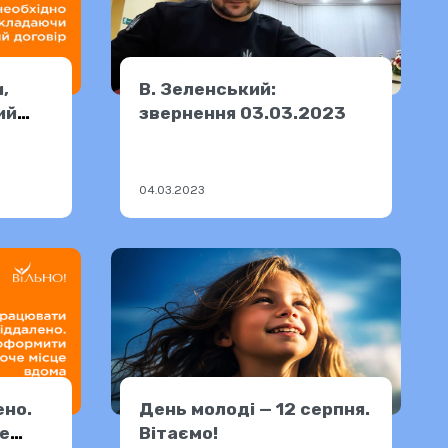
,
В. Зеленський:
ий
звернення 03.03.2023
04.03.2023
ено.
День молоді — 12 серпня.
е
Вітаємо!