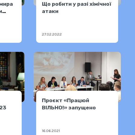
имира
Що робити у разі хімічної
м
атаки
ниць
27.02.2022
Проєкт «Працюй
023
ВІЛЬНО!» запущено
16.06.2021