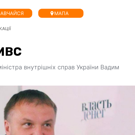
АВЧАЙСЯ
МАПА
КАЦІЇ
 МВС
іністра внутрішніх справ України Вадим