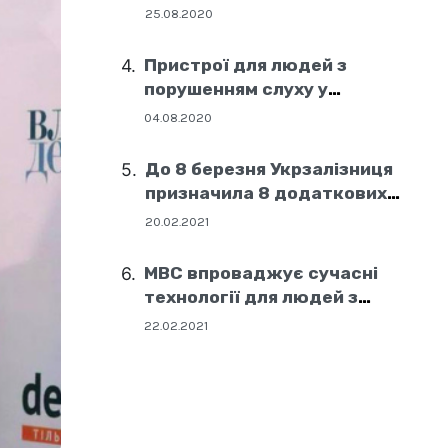
25.08.2020
Пристрої для людей з
порушенням слуху у
соціальних центрах Дніпра
04.08.2020
До 8 березня Укрзалізниця
призначила 8 додаткових
поїздів
20.02.2021
МВС впроваджує сучасні
технології для людей з
порушенням слуху
22.02.2021