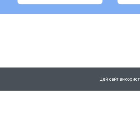
Цей сайт використ
Головна
Про проєкт
© 2021
Партнери
Всі права захищені
Новини