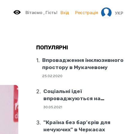
Вітаємo , Гість!
Вхід
Реєстрація
УКР
ПОПУЛЯРНІ
Впровадження інклюзивного
простору в Мукачевому
25.02.2020
Соціальні ідеї
впроваджуються на
державному рівні
30.05.2021
"Країна без бар’єрів для
нечуючих" в Черкасах