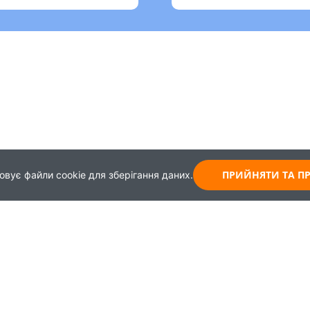
ПРИЙНЯТИ ТА 
овує файли cookie для зберігання даних.
Карта
Зворотній зв'язок
Навчання
+38 (044) 339-99-65
Працевлаштування
+30 (093) 437-62-43
+38 (099) 967-45-08