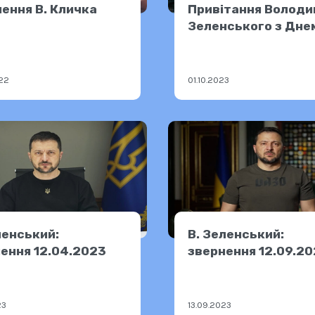
ення В. Кличка
Привітання Волод
Зеленського з Дне
захисників і захис
України
22
01.10.2023
ленський:
В. Зеленський:
ення 12.04.2023
звернення 12.09.2
23
13.09.2023