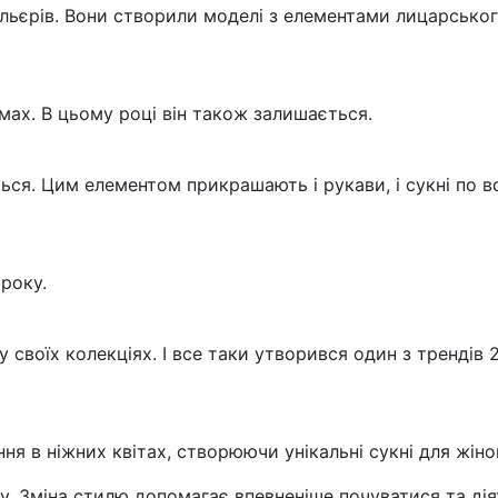
дельєрів. Вони створили моделі з елементами лицарсько
мах. В цьому році він також залишається.
ься. Цим елементом прикрашають і рукави, і сукні по в
 року.
у своїх колекціях. І все таки утворився один з трендів
я в ніжних квітах, створюючи унікальні сукні для жіно
у. Зміна стилю допомагає впевненіше почуватися та дія