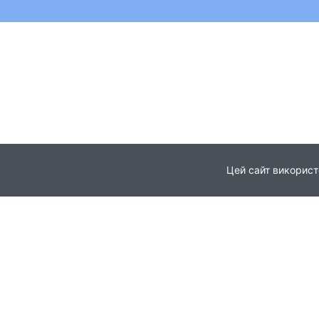
Цей сайт використ
Головна
Про проєкт
© 2021
Партнери
Всі права захищені
Новини