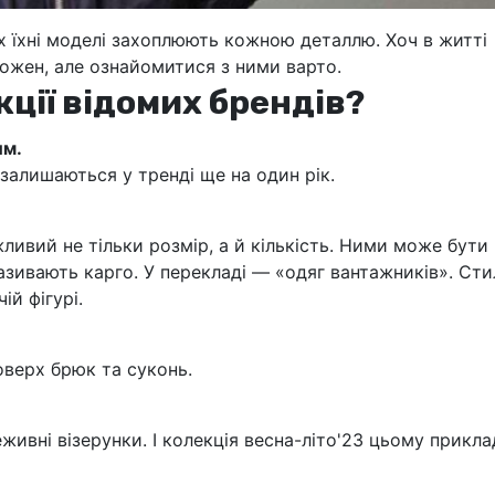
х їхні моделі захоплюють кожною деталлю. Хоч в житті
кожен, але ознайомитися з ними варто.
ції відомих брендів?
им.
залишаються у тренді ще на один рік.
ливий не тільки розмір, а й кількість. Ними може бути
зивають карго. У перекладі — «одяг вантажників». Сти
ій фігурі.
оверх брюк та суконь.
живні візерунки. І колекція весна-літо'23 цьому прикла