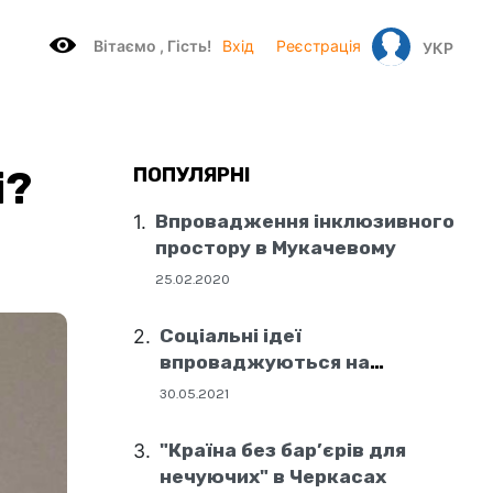
Вітаємo , Гість!
Вхід
Реєстрація
УКР
і?
ПОПУЛЯРНІ
Впровадження інклюзивного
простору в Мукачевому
25.02.2020
Соціальні ідеї
впроваджуються на
державному рівні
30.05.2021
"Країна без бар’єрів для
нечуючих" в Черкасах