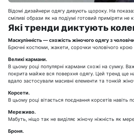
Відомі дизайнери одягу дивують щороку. На показа
сміливі образи як на подіумі готовий приміряти не 
Які тренди диктують колек
Маскулінність — схожість жіночого одягу з чоловіч
Брючні костюми, жакети, сорочки чоловічого крою 
Великі кармани.
В цьому році популярні кармани схожі на сумку. Важ
покрита майже вся поверхня одягу. Цей тренд ще на
вдало застосували масивні елементи та тонкій жіноч
Корсети.
В цьому році вітається поєднання корсетів навіть п
Мереживо.
Мабуть, ніщо так не виділяє жіночу ніжність як мере
Броня.