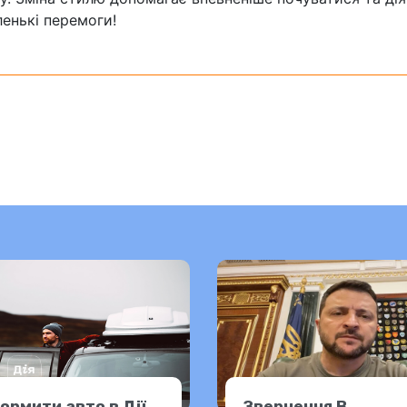
енькі перемоги!
ормити авто в Дії
Звернення В.