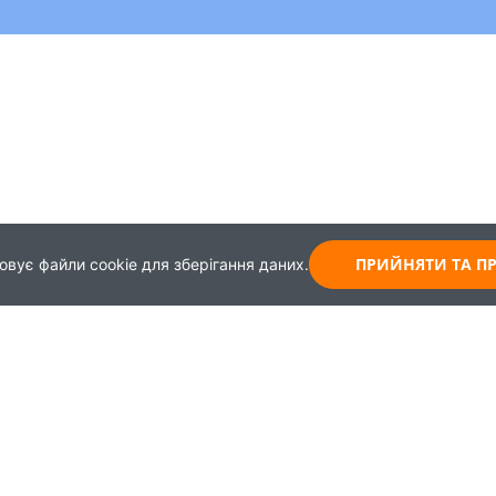
ПРИЙНЯТИ ТА 
овує файли cookie для зберігання даних.
Карта
Зворотній зв'язок
Навчання
+38 (044) 339-99-65
Працевлаштування
+30 (093) 437-62-43
+38 (099) 967-45-08