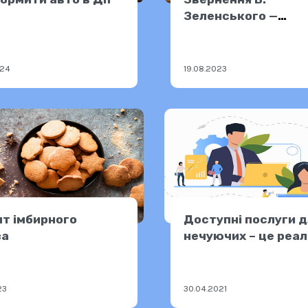
Зеленського —
18.08.2023
024
19.08.2023
т імбирного
Доступні послуги 
ва
нечуючих – це реал
23
30.04.2021