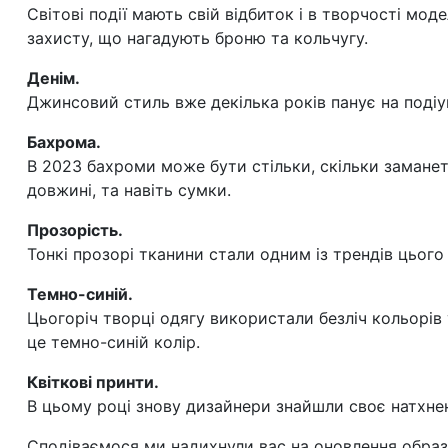
Світові події мають свій відбиток і в творчості мо
захисту, що нагадують броню та кольчугу.
Денім.
Джинсовий стиль вже декілька років панує на подіу
Бахрома.
В 2023 бахроми може бути стільки, скільки заманет
довжині, та навіть сумки.
Прозорість.
Тонкі прозорі тканини стали одним із трендів цього
Темно-синій.
Цьогоріч творці одягу використали безліч кольорів 
це темно-синій колір.
Квіткові принти.
В цьому році знову дизайнери знайшли своє натхненн
Сподіваємося ми надихнули вас на оновлення образ