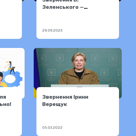
Зеленського —
28.09.2023
29.09.2023
для
Звернення Ірини
ьно!
Верещук
05.03.2022