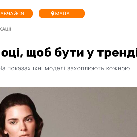
АВЧАЙСЯ
МАПА
КАЦІЇ
оці, щоб бути у тренд
На показах їхні моделі захоплюють кожною