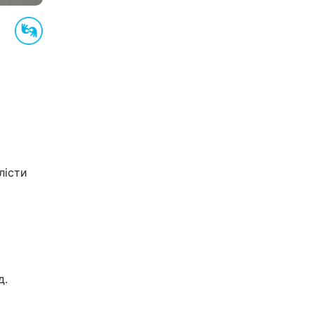
лісти
д.