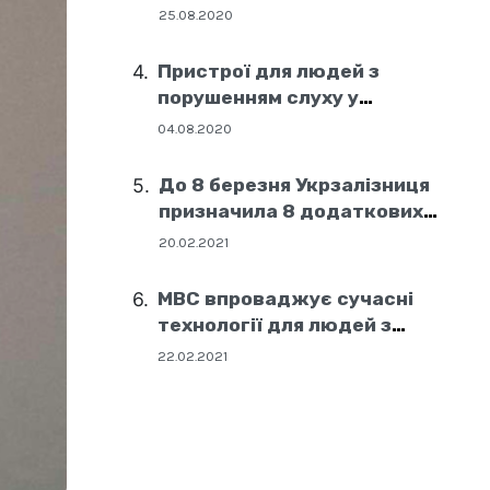
25.08.2020
Пристрої для людей з
порушенням слуху у
соціальних центрах Дніпра
04.08.2020
До 8 березня Укрзалізниця
призначила 8 додаткових
поїздів
20.02.2021
МВС впроваджує сучасні
технології для людей з
порушенням слуху
22.02.2021