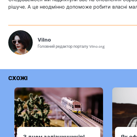
рішуче. А це неодмінно допоможе робити власні мал
Vilno
Головний редактор порталу Vilno.org
СХОЖІ
З днем залізничників!
Як оф