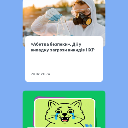
«Абетка безпеки». Дії у
випадку загрози викидів НХР
28.02.2024