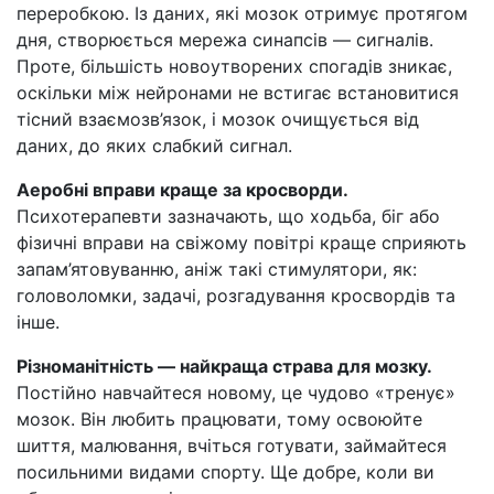
переробкою. Із даних, які мозок отримує протягом
дня, створюється мережа синапсів — сигналів.
Проте, більшість новоутворених спогадів зникає,
оскільки між нейронами не встигає встановитися
тісний взаємозв’язок, і мозок очищується від
даних, до яких слабкий сигнал.
Аеробні вправи краще за кросворди.
Психотерапевти зазначають, що ходьба, біг або
фізичні вправи на свіжому повітрі краще сприяють
запам’ятовуванню, аніж такі стимулятори, як:
головоломки, задачі, розгадування кросвордів та
інше.
Різноманітність — найкраща страва для мозку.
Постійно навчайтеся новому, це чудово «тренує»
мозок. Він любить працювати, тому освоюйте
шиття, малювання, вчіться готувати, займайтеся
посильними видами спорту. Ще добре, коли ви