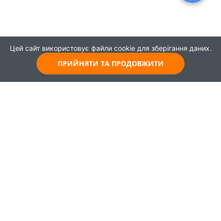
Цей сайт використовує файли cookie для зберігання даних.
ПРИЙНЯТИ ТА ПРОДОВЖИТИ
© 2021
Всі права захищені
Головна
Карта
Про проєкт
Навчання
Партнери
Працевлаштування
Новини