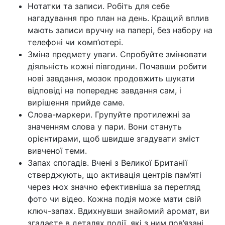
Нотатки та записи. Робіть для себе
нагадування про план на день. Кращий вплив
мають записи вручну на папері, без набору на
телефоні чи комп’ютері.
Зміна предмету уваги. Спробуйте змінювати
діяльність кожні півгодини. Почавши робити
нові завдання, мозок продовжить шукати
відповіді на попереднє завдання сам, і
вирішення прийде саме.
Слова-маркери. Групуйте протилежні за
значенням слова у пари. Вони стануть
орієнтирами, щоб швидше згадувати зміст
вивченої теми.
Запах спогадів. Вчені з Великої Британії
стверджують, що активація центрів пам’яті
через нюх значно ефективніша за перегляд
фото чи відео. Кожна подія може мати свій
ключ-запах. Вдихнувши знайомий аромат, ви
згадаєте в деталях події, які з ним пов’язані.