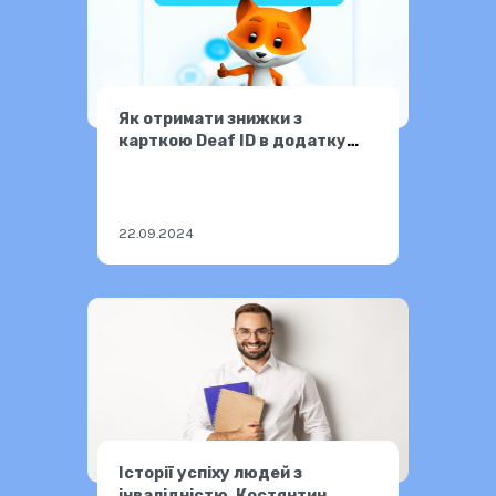
Як отримати знижки з
карткою Deaf ID в додатку
«Перекладач ЖМ»
22.09.2024
Історії успіху людей з
інвалідністю. Костянтин