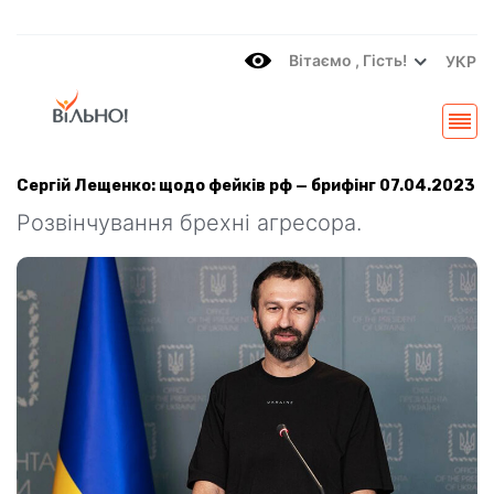
Вітаємo , Гість!
УКР
Сергій Лещенко: щодо фейків рф — брифінг 07.04.2023
Розвінчування брехні агресора.