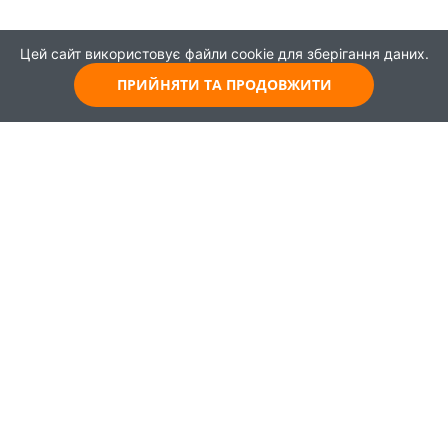
Цей сайт використовує файли cookie для зберігання даних.
ПРИЙНЯТИ ТА ПРОДОВЖИТИ
© 2021
Всі права захищені
Головна
Карта
Про проєкт
Навчання
Партнери
Працевлаштування
Новини
Публікації