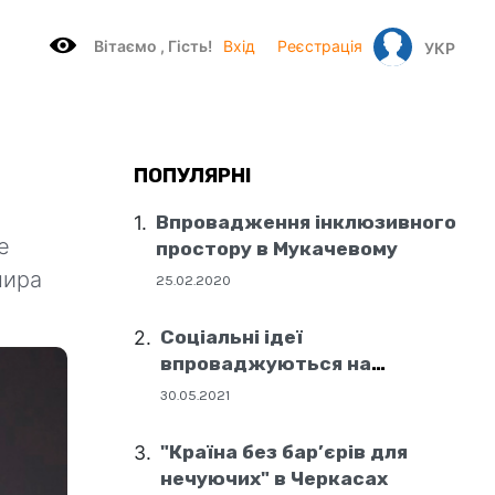
Вітаємo , Гість!
Вхід
Реєстрація
УКР
ПОПУЛЯРНІ
Впровадження інклюзивного
е
простору в Мукачевому
мира
25.02.2020
Соціальні ідеї
впроваджуються на
державному рівні
30.05.2021
"Країна без бар’єрів для
нечуючих" в Черкасах