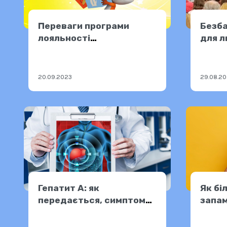
Переваги програми
Безба
лояльності
для л
«Безбар’єрний
форма
Фокстрот»
відді
Пошти
20.09.2023
29.08.2
Гепатит А: як
Як бі
передається, симптоми
запам
та профілактика
повер
актив