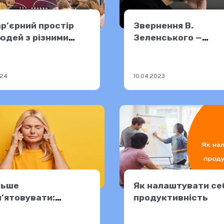
р’єрний простір
Звернення В.
юдей з різними
Зеленського —
ми інвалідності —
09.04.2023
лення «Нової
» №13 у Києві
024
10.04.2023
льше
Як налаштувати се
’ятовувати:
продуктивність
нути високу
ність мозку