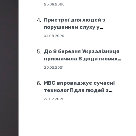
25.08.2020
Пристрої для людей з
порушенням слуху у
соціальних центрах Дніпра
04.08.2020
До 8 березня Укрзалізниця
призначила 8 додаткових
поїздів
20.02.2021
МВС впроваджує сучасні
технології для людей з
порушенням слуху
22.02.2021