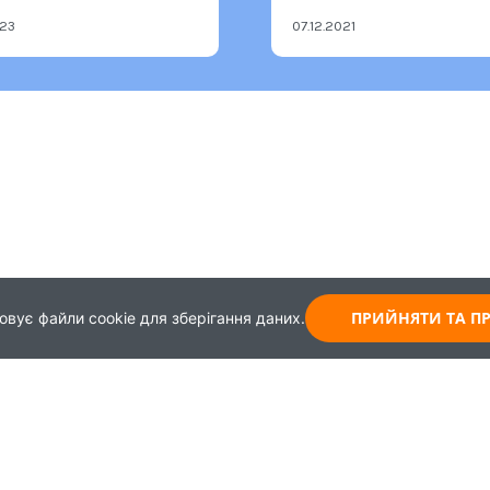
023
07.12.2021
ПРИЙНЯТИ ТА 
овує файли cookie для зберігання даних.
Карта
Зворотній зв'язок
Навчання
+38 (044) 339-99-65
Працевлаштування
+30 (093) 437-62-43