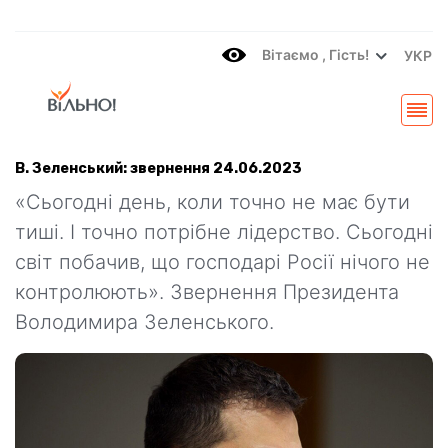
Вітаємo , Гість!
УКР
В. Зеленський: звернення 24.06.2023
«Сьогодні день, коли точно не має бути
тиші. І точно потрібне лідерство. Сьогодні
світ побачив, що господарі Росії нічого не
контролюють». Звернення Президента
Володимира Зеленського.