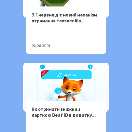
З 1 червня діє новий механізм
отримання техзасобів
реабілітації
03.06.2021
Як отримати знижки з
карткою Deaf ID в додатку
«Перекладач ЖМ»