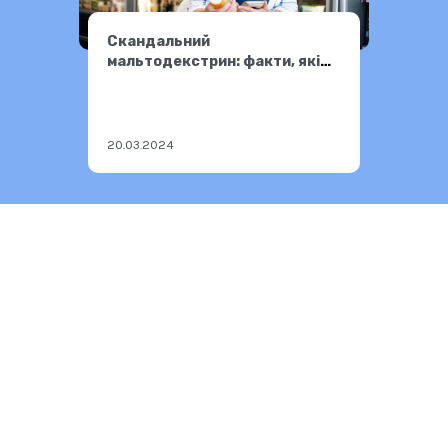
Скандальний
мальтодекстрин: факти, які
змусять переглянути раціон
20.03.2024