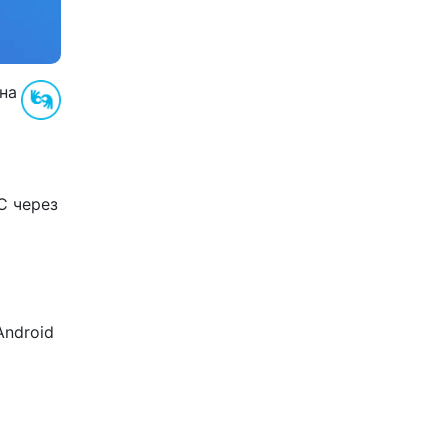
на
С через
Android