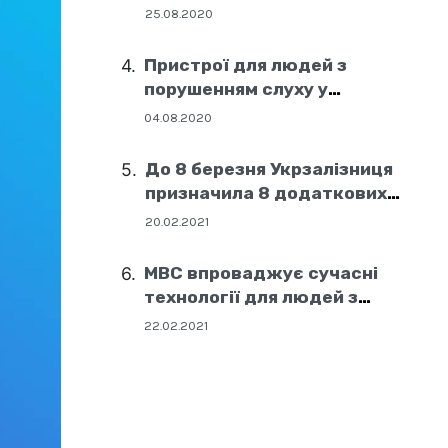
25.08.2020
Пристрої для людей з
порушенням слуху у
соціальних центрах Дніпра
04.08.2020
До 8 березня Укрзалізниця
призначила 8 додаткових
поїздів
20.02.2021
МВС впроваджує сучасні
технології для людей з
порушенням слуху
22.02.2021