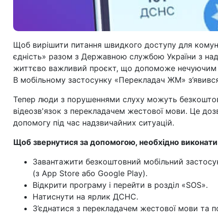
Щоб вирішити питання швидкого доступу для комун
єдність» разом з Державною службою України з над
життєво важливий проєкт, що допоможе нечуючим 
В мобільному застосунку «Перекладач ЖМ» з’явивс
Тепер люди з порушеннями слуху можуть безкошто
відеозв'язок з перекладачем жестової мови. Це до
допомогу під час надзвичайних ситуацій.
Щоб звернутися за допомогою, необхідно виконати т
Завантажити безкоштовний мобільний застосун
(з App Store або Google Play).
Відкрити програму і перейти в розділ «SOS».
Натиснути на ярлик ДСНС.
З’єднатися з перекладачем жестової мови та п