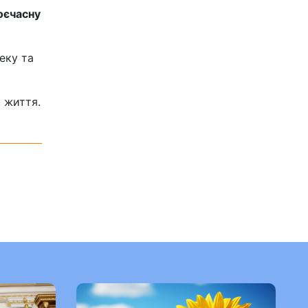
оєчасну
еку та
 життя.