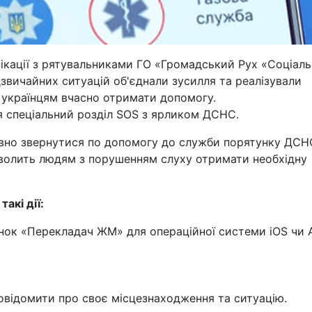
ікації з рятувальниками ГО «Громадський Рух «Соціаль
звичайних ситуацій об'єднали зусилля та реалізували
українцям вчасно отримати допомогу.
я спеціальний розділ SOS з ярликом ДСНС.
вно звернутися по допомогу до служби порятунку ДСН
зволить людям з порушенням слуху отримати необхідну
акі дії:
ок «Перекладач ЖМ» для операційної системи iOS чи 
овідомити про своє місцезнаходження та ситуацію.