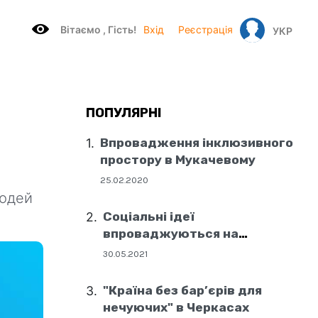
Вітаємo , Гість!
Вхід
Реєстрація
УКР
ПОПУЛЯРНІ
Впровадження інклюзивного
простору в Мукачевому
25.02.2020
людей
Соціальні ідеї
впроваджуються на
державному рівні
30.05.2021
"Країна без бар’єрів для
нечуючих" в Черкасах