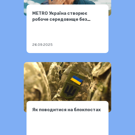
МЕТRO Україна створює
робоче середовище без
бар’єрів
26.09.2025
Як поводитися на блокпостах