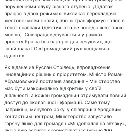
порушеннями слуху різного ступеню. Додаток
працює в двох режимах: викликає перекладача
жестової мови онлайн, або ж трансформує голос в
текст і навпаки (для тих, хто не володіє жестовою
мовою). Співпраця відбувається у рамках
проєкту
Країна без бар’єрів для нечуючих
, що
ініційована ГО «Громадський рух «соціальна
єдність».
Як відзначив Руслан Стрілець, впровадження
інноваційних рішень є пріоритетом. Міністр Роман
Абрамовський поставив завдання – Міністерство
має бути максимально відкритим у своїй
діяльності, а кожен громадянин отримувати повний
доступ до екологічної інформації. Саме тому
наприкінці минулого року, у співпраці з Урядовим
контактним центром, Міністерство запустило
гарячу лінію для громадян «Міндовкілля на зв’язку»,
якою вже встигло скористуватися більше 100