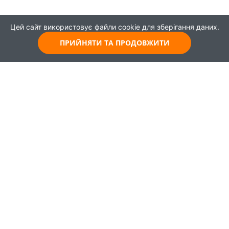
Цей сайт використовує файли cookie для зберігання даних.
ПРИЙНЯТИ ТА ПРОДОВЖИТИ
© 2021
Всі права захищені
Головна
Карта
Про проєкт
Навчання
Партнери
Працевлаштування
Новини
Публікації