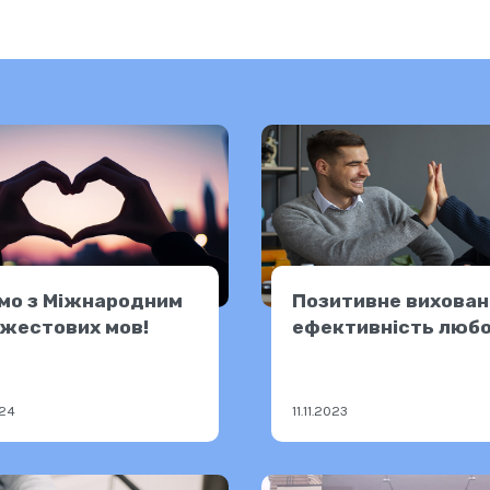
мо з Міжнародним
Позитивне вихован
жестових мов!
ефективність любо
підтримки
024
11.11.2023