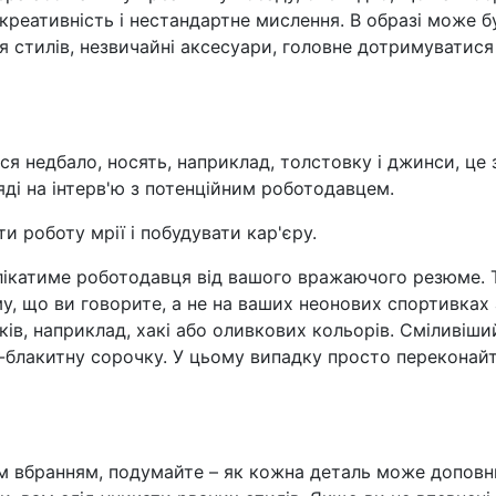
 креативність і нестандартне мислення. В образі може б
я стилів, незвичайні аксесуари, головне дотримуватися
я недбало, носять, наприклад, толстовку і джинси, це 
яді на інтерв'ю з потенційним роботодавцем.
и роботу мрії і побудувати кар'єру.
олікатиме роботодавця від вашого вражаючого резюме. 
у, що ви говорите, а не на ваших неонових спортивках
ів, наприклад, хакі або оливкових кольорів. Сміливіши
о-блакитну сорочку. У цьому випадку просто переконайт
им вбранням, подумайте
–
як кожна деталь може доповн