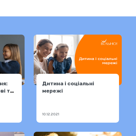
ня:
Дитина і соціальні
ві та
мережі
10.12.2021