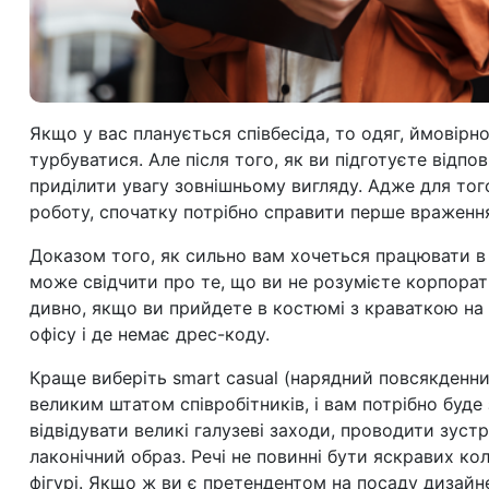
Якщо у вас планується співбесіда, то одяг, ймовірн
турбуватися. Але після того, як ви підготуєте відп
приділити увагу зовнішньому вигляду. Адже для того
роботу, спочатку потрібно справити перше враженн
Доказом того, як сильно вам хочеться працювати в пе
може свідчити про те, що ви не розумієте корпорат
дивно, якщо ви прийдете в костюмі з краваткою на сп
офісу і де немає дрес-коду.
Краще виберіть smart casual
(нарядний повсякденни
великим штатом співробітників, і вам потрібно буд
відвідувати великі галузеві заходи, проводити зус
лаконічний образ. Речі не повинні бути яскравих кол
фігурі. Якщо ж ви є претендентом на посаду дизайн