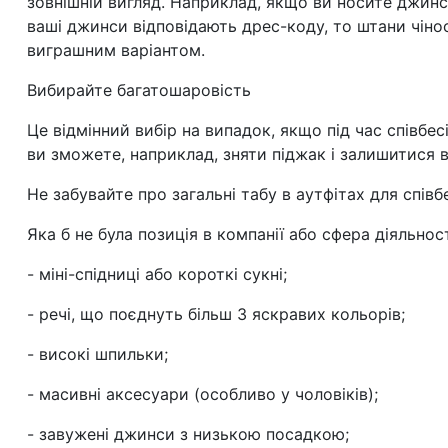
зовнішній вигляд. Наприклад, якщо ви носите джинси
ваші джинси відповідають дрес-коду, то штани чін
виграшним варіантом.
Вибирайте багатошаровість
Це відмінний вибір на випадок, якщо під час співбе
ви зможете, наприклад, зняти піджак і залишитися в 
Не забувайте про загальні табу в аутфітах для співб
Яка б не була позиція в компанії або сфера діяльност
- міні-спідниці або короткі сукні;
- речі, що поєднуть більш 3 яскравих кольорів;
- високі шпильки;
- масивні аксесуари (особливо у чоловіків);
- завужені джинси з низькою посадкою;