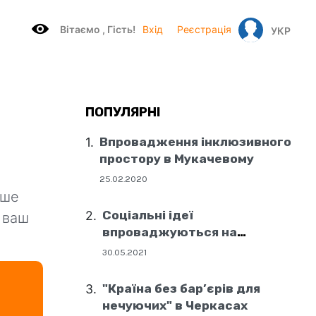
Вітаємo , Гість!
Вхід
Реєстрація
УКР
ПОПУЛЯРНІ
Впровадження інклюзивного
простору в Мукачевому
25.02.2020
ише
Соціальні ідеї
 ваш
впроваджуються на
державному рівні
30.05.2021
"Країна без бар’єрів для
нечуючих" в Черкасах