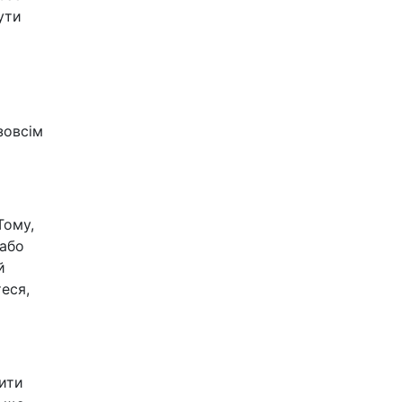
ути
зовсім
Тому,
 або
й
еся,
ити