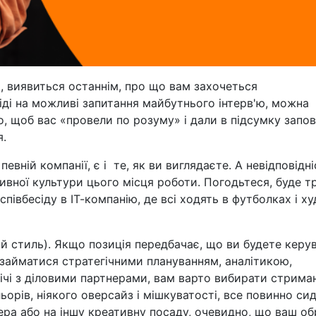
о, виявиться останнім, про що вам захочеться
овіді на можливі запитання майбутнього інтерв'ю, можна
, щоб вас «провели по розуму» і дали в підсумку запов
я.
вній компанії, є і те, як ви виглядаєте. А невідповідні
ивної культури цього місця роботи. Погодьтеся, буде т
івбесіду в ІТ-компанію, де всі ходять в футболках і ху
й стиль)
. Якщо позиція передбачає, що ви будете керу
е займатися стратегічними плануванням, аналітикою,
трічі з діловими партнерами, вам варто вибирати стрима
ьорів, ніякого oверсайз і мішкуватості, все повинно сид
ера або на іншу креативну посаду, очевидно, що ваш об