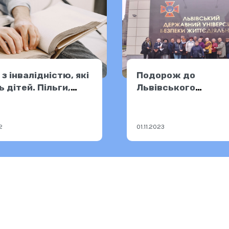
з інвалідністю, які
Подорож до
 дітей. Пільги,
Львівського
орії
університету безп
життєдіяльності
2
01.11.2023