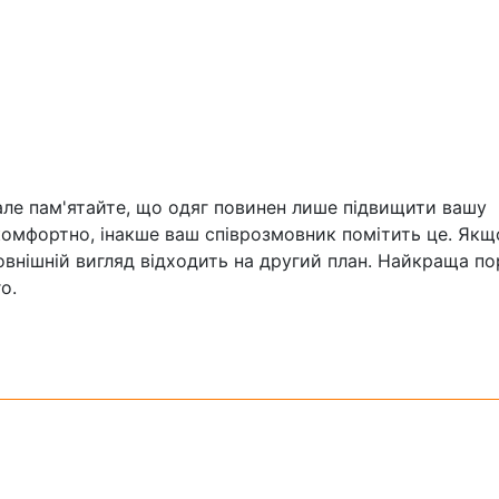
 але пам'ятайте, що одяг повинен лише підвищити вашу
е комфортно, інакше ваш співрозмовник помітить це. Якщ
зовнішній вигляд відходить на другий план. Найкраща п
о.