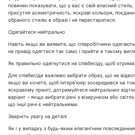
повинен показувати, що у вас є свій власний стиль,
присутня асиметричність, яскраві кольори, поєданн
обраного стилю в образі і не перестаратися.
Одягайтеся нейтрально
Навіть якщо ви виявите, що співробітники одягаютьс
не привід одягтися так само і прийти в такому вигл
Як правильно одягнутися на співбесіду, щоб отримат
Для співбесіди важливо вибрати образ, що не відв
якщо ви хочете, щоб інтерв'юер зосередився на том
яскравому принті, дотримуйтеся нейтральних відтінк
варіант
–
якщо вибрати речі з візерунком або світл
що інші речі є нейтральними.
Зверніть увагу на деталі
Як і у випадку з будь-яким елегантним повсякденн