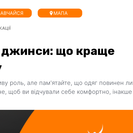
АВЧАЙСЯ
МАПА
КАЦІЇ
 джинси: що краще
у
ливу роль, але пам'ятайте, що одяг повинен л
не, щоб ви відчували себе комфортно, інакше