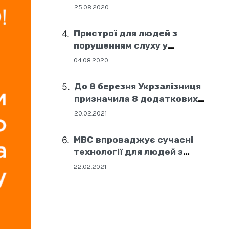
25.08.2020
Пристрої для людей з
порушенням слуху у
соціальних центрах Дніпра
04.08.2020
До 8 березня Укрзалізниця
призначила 8 додаткових
поїздів
20.02.2021
МВС впроваджує сучасні
технології для людей з
порушенням слуху
22.02.2021