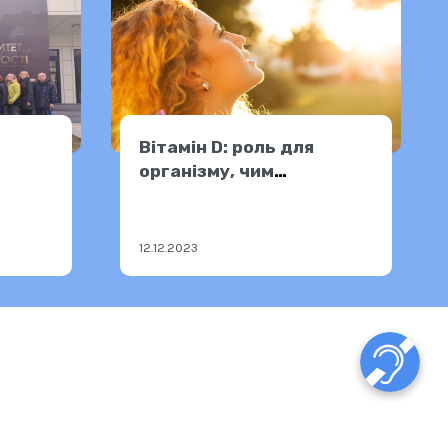
Вітамін D: роль для
організму, чим
еки
поповнити дефіцит
12.12.2023