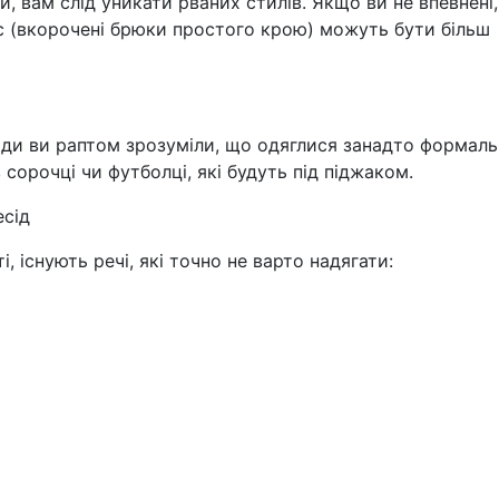
, вам слід уникати рваних стилів. Якщо ви не впевнені
ос (вкорочені брюки простого крою) можуть бути більш
сіди ви раптом зрозуміли, що одяглися занадто формальн
сорочці чи футболці, які будуть під піджаком.
есід
і, існують речі, які точно не варто надягати: