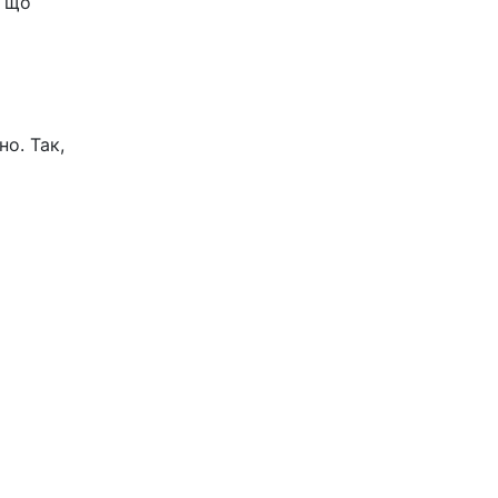
, що
о. Так,