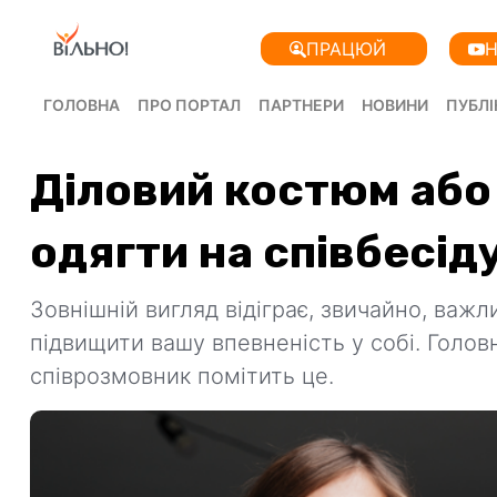
ПРАЦЮЙ
Н
ГОЛОВНА
ПРО ПОРТАЛ
ПАРТНЕРИ
НОВИНИ
ПУБЛІ
Діловий костюм або
одягти на співбесід
Зовнішній вигляд відіграє, звичайно, важ
підвищити вашу впевненість у собі. Голов
співрозмовник помітить це.