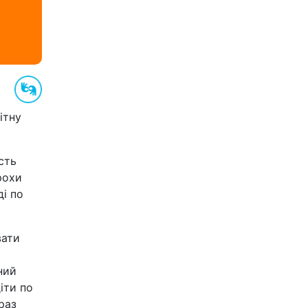
ітну
сть
рохи
ді по
вати
ний
іти по
раз