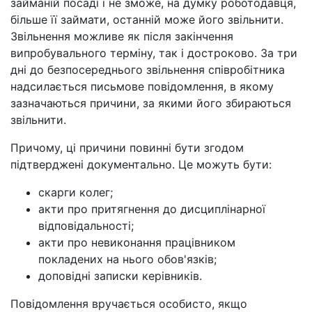
займаній посаді і не зможе, на думку роботодавця,
більше її займати, останній може його звільнити.
Звільнення можливе як після закінчення
випробувального терміну, так і достроково. За три
дні до безпосереднього звільнення співробітника
надсилається письмове повідомлення, в якому
зазначаються причини, за якими його збираються
звільнити.
Причому, ці причини повинні бути згодом
підтверджені документально. Це можуть бути:
скарги колег;
акти про притягнення до дисциплінарної
відповідальності;
акти про невиконання працівником
покладених на нього обов'язків;
доповідні записки керівників.
Повідомлення вручається особисто, якщо