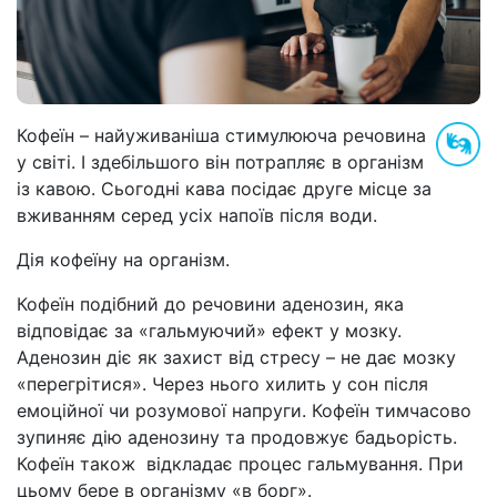
Кофеїн
–
найуживаніша стимулююча речовина
у світі. І здебільшого він потрапляє в організм
із кавою. Сьогодні кава посідає друге місце за
вживанням серед усіх напоїв після води.
Дія кофеїну на організм.
Кофеїн подібний до речовини аденозин, яка
відповідає за «гальмуючий» ефект у мозку.
Аденозин діє як захист від стресу
–
не дає мозку
«перегрітися». Через нього хилить у сон після
емоційної чи розумової напруги. Кофеїн тимчасово
зупиняє дію аденозину та продовжує бадьорість.
Кофеїн також відкладає процес гальмування. При
цьому бере в організму «в борг».