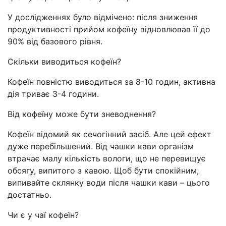
У дослідженнях було відмічено: після зниження
продуктивності прийом кофеїну відновлював її до
90% від базового рівня.
Скільки виводиться кофеїн?
Кофеїн повністю виводиться за 8-10 годин, активна
дія триває 3-4 години.
Від кофеїну може бути зневоднення?
Кофеїн відомий як сечогінний засіб. Але цей ефект
дуже перебільшений. Від чашки кави організм
втрачає малу кількість вологи, що не перевищує
обсягу, випитого з кавою. Щоб бути спокійним,
випивайте склянку води після чашки кави
–
цього
достатньо.
Чи є у чаї кофеїн?