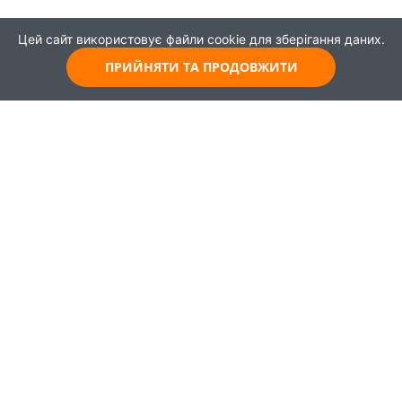
Цей сайт використовує файли cookie для зберігання даних.
ПРИЙНЯТИ ТА ПРОДОВЖИТИ
© 2021
Всі права захищені
Головна
Карта
Про проєкт
Навчання
Партнери
Працевлаштування
Новини
Публікації