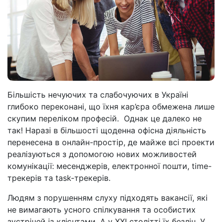
Більшість нечуючих та слабочуючих в Україні
глибоко переконані, що їхня кар’єра обмежена лише
скупим переліком професій. Однак це далеко не
так! Наразі в більшості щоденна офісна діяльність
перенесена в онлайн-простір, де майже всі проекти
реалізуються з допомогою нових можливостей
комунікації: месенджерів, електронної пошти, time-
трекерів та task-трекерів.
Людям з порушенням слуху підходять вакансії, які
не вимагають усного спілкування та особистих
зустрічей із клієнтами. А у XXI столітті їх безліч. У