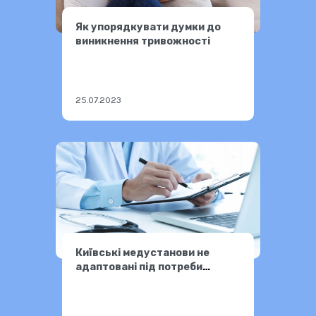
Як упорядкувати думки до
виникнення тривожності
25.07.2023
Київські медустанови не
адаптовані під потреби
нечуючих людей