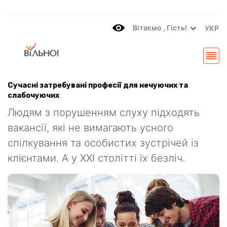
Вітаємo , Гість!
УКР
Сучаснi затребуванi професії для нечуючих та
слабочуючих
Людям з порушенням слуху підходять
вакансії, які не вимагають усного
спілкування та особистих зустрічей із
клієнтами. А у XXI столітті їх безліч.