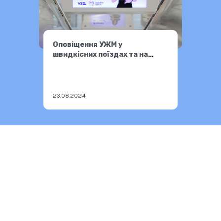
Оповіщення УЖМ у
швидкісних поїздах та на
екранах вокзалів у Києві та
Львові
23.08.2024