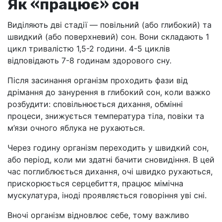
Як «працює» сон
Виділяють дві стадії — повільний (або глибокий) та
швидкий (або поверхневий) сон. Вони складають 1
цикл тривалістю 1,5-2 години. 4-5 циклів
відповідають 7-8 годинам здорового сну.
Після засинання організм проходить фази від
дрімання до занурення в глибокий сон, коли важко
розбудити: сповільнюється дихання, обмінні
процеси, знижується температура тіла, повіки та
м’язи очного яблука не рухаються.
Через годину організм переходить у швидкий сон,
або період, коли ми здатні бачити сновидіння. В цей
час поглиблюється дихання, очі швидко рухаються,
прискорюється серцебиття, працює мімічна
мускулатура, іноді проявляється говоріння уві сні.
Вночі організм відновлює себе, тому важливо