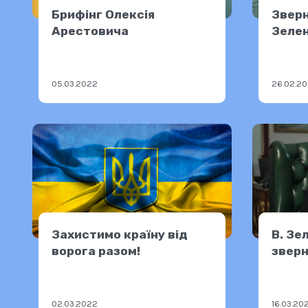
Брифінг Олексія
Зверн
Арестовича
Зеле
05.03.2022
26.02.2
Захистимо країну від
В. Зе
ворога разом!
зверн
02.03.2022
16.03.20