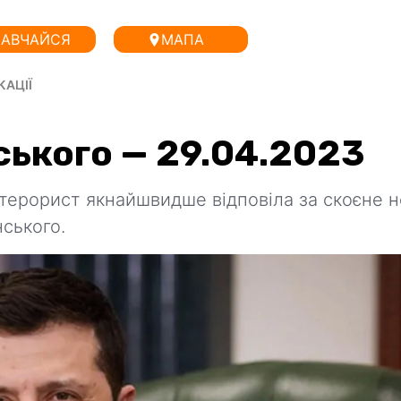
АВЧАЙСЯ
МАПА
КАЦІЇ
ського — 29.04.2023
ерорист якнайшвидше відповіла за скоєне н
ського.