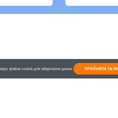
ПРИЙНЯТИ ТА 
овує файли cookie для зберігання даних.
Карта
Зворотній зв'язок
Навчання
+38 (044) 339-99-65
Працевлаштування
+30 (093) 437-62-43
+38 (099) 967-45-08