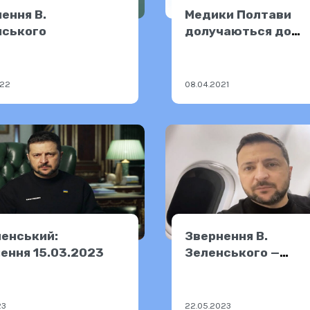
ення В.
Медики Полтави
нського
долучаються до
розбудови безбар’
України
022
08.04.2021
ленський:
Звернення В.
ення 15.03.2023
Зеленського —
21.05.2023
23
22.05.2023