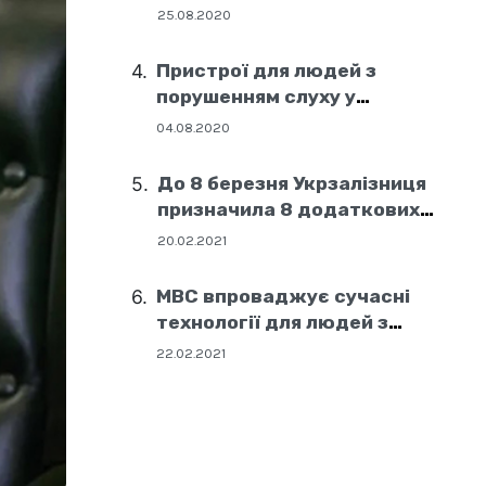
25.08.2020
Пристрої для людей з
порушенням слуху у
соціальних центрах Дніпра
04.08.2020
До 8 березня Укрзалізниця
призначила 8 додаткових
поїздів
20.02.2021
МВС впроваджує сучасні
технології для людей з
порушенням слуху
22.02.2021