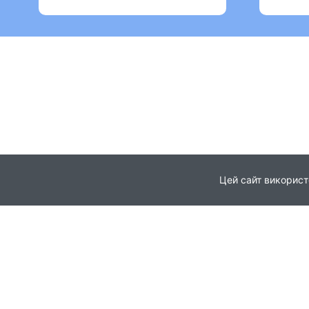
Цей сайт використ
Головна
Про проєкт
© 2021
Партнери
Всі права захищені
Новини