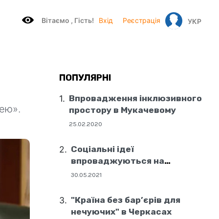
Вітаємo , Гість!
Вхід
Реєстрація
УКР
ПОПУЛЯРНІ
Впровадження інклюзивного
ею».
простору в Мукачевому
25.02.2020
Соціальні ідеї
впроваджуються на
державному рівні
30.05.2021
"Країна без бар’єрів для
нечуючих" в Черкасах