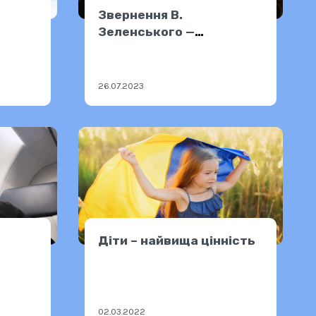
Звернення В.
Зеленського —
єрної
25.07.2023
26.07.2023
Діти – найвища цінність
02.03.2022