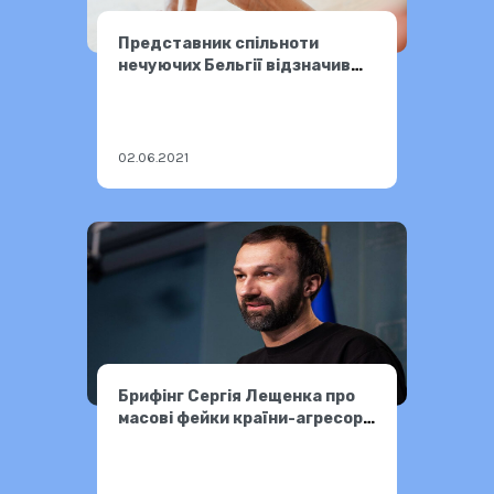
Представник спільноти
нечуючих Бельгії відзначив
досвід ГО «Громадський рух
«Соціальна єдність» як
унікальний на глобальному
рівні
02.06.2021
Брифінг Сергія Лещенка про
масові фейки країни-агресора
13.02.2023