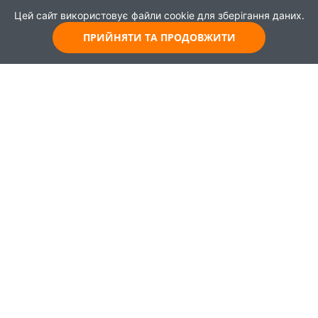
Цей сайт використовує файли cookie для зберігання даних.
ПРИЙНЯТИ ТА ПРОДОВЖИТИ
© 2021
Всі права захищені
Головна
Карта
Про проєкт
Навчання
Партнери
Працевлаштування
Новини
Публікації