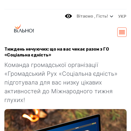
Вітаємo , Гість!
УКР
Тиждень нечуючих: що на вас чекає разом з ГО
«Соціальна єдність»
Команда громадської організації
«Громадський Рух «Соціальна єдність»
підготувала для вас низку цікавих
активностей до Міжнародного тижня
глухих!