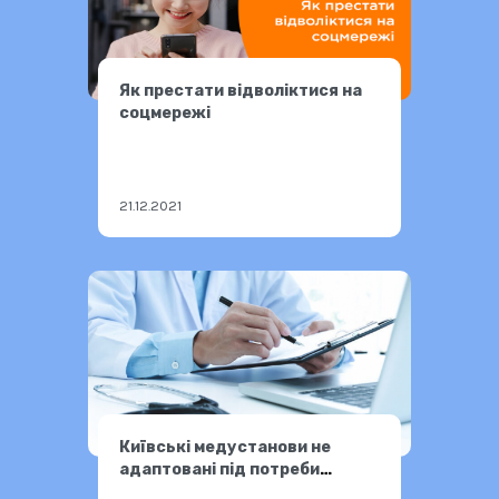
Як престати відволіктися на
соцмережі
21.12.2021
Київські медустанови не
адаптовані під потреби
нечуючих людей